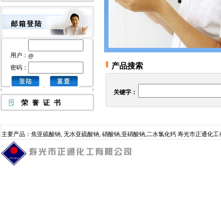
邮箱登陆
用户：
@
产品搜索
密码：
关键字：
荣 誉 证 书
主要产品：焦亚硫酸钠, 无水亚硫酸钠, 硝酸钠,亚硝酸钠,二水氯化钙
寿光市正通化工